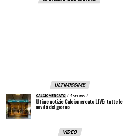
portare più di 4 membri dello staff al
Tottenham, gli Spurs sono riluttanti su
questo punto. Differenza di proposta di
stipendio intorno 3 milioni di euro.
Investimenti e progetto da vincere ‘al più
presto’, altro tema. Ecco perché i colloqui
con Conte sono in stallo: nessun accordo.
Paratici dovrebbe accettare l’offerta degli
Spurs».
ULTIMISSIME
4 ore ago
CALCIOMERCATO
LA PLAYLIST DELLE NOSTRE TOP NEWS
Ultime notizie Calciomercato LIVE: tutte le
novità del giorno
VIDEO