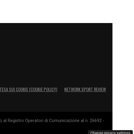
TESA SUI COOKIE (COOKIE POLICY)
NETWORK SPORT REVIEW
o al Registro Operatori di Comunicazione al n. 26692 -
Change privacy settings