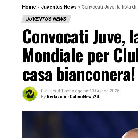
Home
»
Juventus News
»
Convocati Juve, la lista d
JUVENTUS NEWS
Convocati Juve, la
Mondiale per Club
casa bianconera!
Published
1 anno ago
on
13 Giugno 2025
By
Redazione CalcioNews24