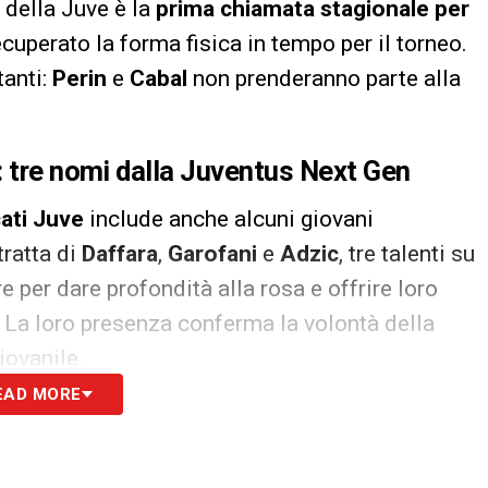
i della Juve è la
prima chiamata stagionale per
ecuperato la forma fisica in tempo per il torneo.
anti:
Perin
e
Cabal
non prenderanno parte alla
: tre nomi dalla Juventus Next Gen
ati Juve
include anche alcuni giovani
 tratta di
Daffara
,
Garofani
e
Adzic
, tre talenti su
e per dare profondità alla rosa e offrire loro
 La loro presenza conferma la volontà della
iovanile.
EAD MORE
i peso
ne notizie: sia
Manuel Locatelli
che
Teun