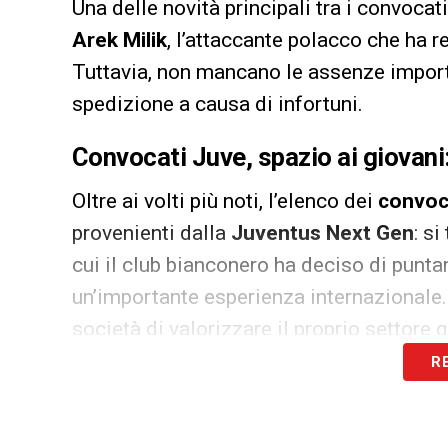
Una delle novità principali tra i convocat
Arek Milik
, l’attaccante polacco che ha r
Tuttavia, non mancano le assenze import
spedizione a causa di infortuni.
Convocati Juve, spazio ai giovani
Oltre ai volti più noti, l’elenco dei
convoc
provenienti dalla
Juventus Next Gen
: si
cui il club bianconero ha deciso di puntar
un’importante esperienza internazionale.
società di valorizzare il proprio settore g
R
Recuperi importanti e conferme d
Sul fronte degli infortunati, arrivano buo