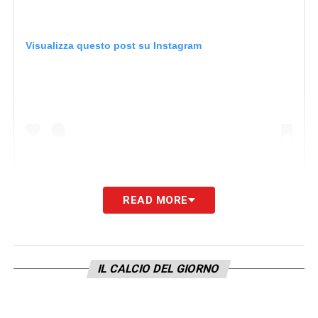
Visualizza questo post su Instagram
READ MORE
The best way to respond to racism
🦍 #notoracism 🚫
IL CALCIO DEL GIORNO
Un post condiviso da K M B 9 🦍 (@moise_kean) in data: