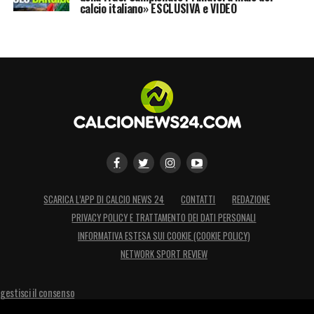
calcio italiano» ESCLUSIVA e VIDEO
BIANCO + NERI ⚪️⚫️💪🏻💪🏿 #NoToRacism
Un post condiviso da Blaise Matuidi Officiel (@blaisematuidiofficiel) in data:
SCARICA L’APP DI CALCIO NEWS 24
CONTATTI
REDAZIONE
LA PLAYLIST DELLE NOSTRE TOP NEWS
PRIVACY POLICY E TRATTAMENTO DEI DATI PERSONALI
INFORMATIVA ESTESA SUI COOKIE (COOKIE POLICY)
NETWORK SPORT REVIEW
gestisci il consenso