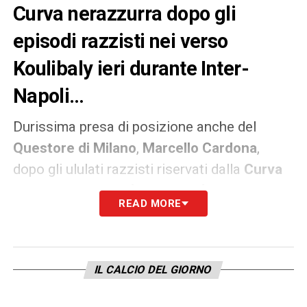
Curva nerazzurra dopo gli
episodi razzisti nei verso
Koulibaly ieri durante Inter-
Napoli…
Durissima presa di posizione anche del
Questore di Milano
,
Marcello Cardona
,
dopo gli ululati razzisti riservati dalla
Curva
nerazzurra nei confronti del difensore
READ MORE
azzurro
Kalidou Koulibaly
ieri sera nel corso
di
Inter-Napoli
. Cardona avrebbe infatti
intenzione di chiedere, come annunciato,
IL CALCIO DEL GIORNO
pene decisamente pesanti nei confronti dei
tifosi interisti che hanno insultato il