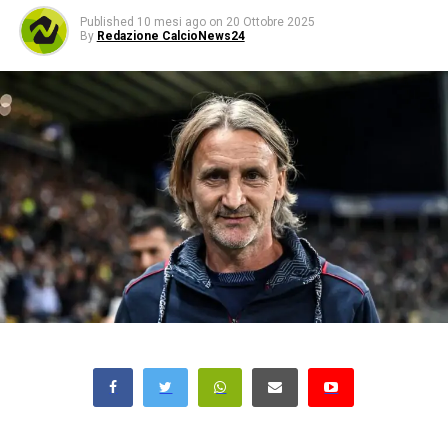
Published
10 mesi ago
on
20 Ottobre 2025
By
Redazione CalcioNews24