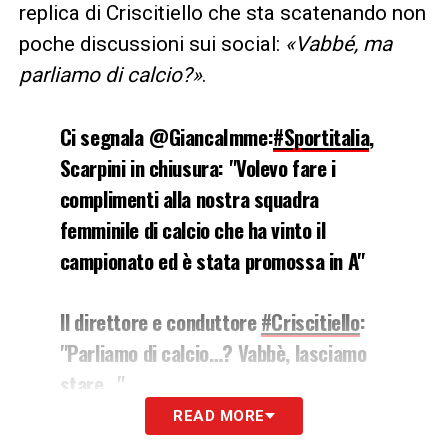
replica di Criscitiello che sta scatenando non
poche discussioni sui social:
«Vabbé, ma
parliamo di calcio?»
.
Ci segnala @GiancaImme:
#Sportitalia
,
Scarpini in chiusura: "Volevo fare i
complimenti alla nostra squadra
femminile di calcio che ha vinto il
campionato ed è stata promossa in A"
Il direttore e conduttore
#Criscitiello
:
"Parliamo di calcio…? Vabbè, lasciamo
stare…"
READ MORE
— nonleggerlo (@nonleggerlo)
March