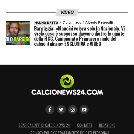
LA PLAYLIST DELLE NOSTRE TOP NEWS
VIDEO
7 giorni ago
Alberto Petrosilli
HANNO DETTO
Bargiggia: «Mancini voleva solo la Nazionale. Vi
svelo cosa è successo davvero dietro le quinte
della FIGC. Campionato Primavera male del
calcio italiano» ESCLUSIVA e VIDEO
SCARICA L’APP DI CALCIO NEWS 24
CONTATTI
REDAZIONE
PRIVACY POLICY E TRATTAMENTO DEI DATI PERSONALI