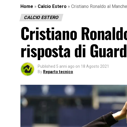
Home
»
Calcio Estero
»
Cristiano Ronaldo al Manches
CALCIO ESTERO
Cristiano Ronaldo
risposta di Guard
Published
5 anni ago
on
18 Agosto 2021
By
Reparto tecnico