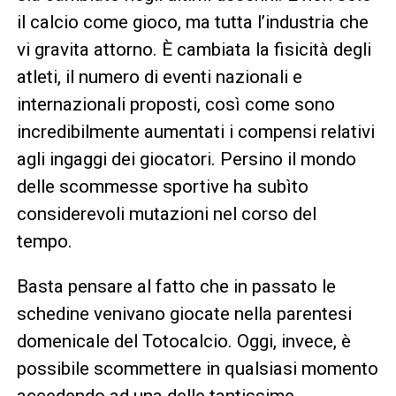
il calcio come gioco, ma tutta l’industria che
vi gravita attorno. È cambiata la fisicità degli
atleti, il numero di eventi nazionali e
internazionali proposti, così come sono
incredibilmente aumentati i compensi relativi
agli ingaggi dei giocatori. Persino il mondo
delle scommesse sportive ha subìto
considerevoli mutazioni nel corso del
tempo.
Basta pensare al fatto che in passato le
schedine venivano giocate nella parentesi
domenicale del Totocalcio. Oggi, invece, è
possibile scommettere in qualsiasi momento