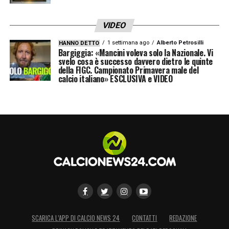
devono necessariamente essere più atletici
e resistenti rispetto a quelli del passato.
VIDEO
In virtù dell’intrattenimento, è facile notare
1 settimana ago
Alberto Petrosilli
HANNO DETTO
Bargiggia: «Mancini voleva solo la Nazionale. Vi
come le strategie in campo siano sempre più
svelo cosa è successo davvero dietro le quinte
della FIGC. Campionato Primavera male del
orientate verso approcci offensivi, mentre
calcio italiano» ESCLUSIVA e VIDEO
l’assetto difensivo è stato ridotto in maniera
sempre più decisiva. Del resto, il famoso
catenaccio all’italiana
, che un tempo fu
l’arma vincente del calcio nazionale, oggi
porterebbe i tifosi alla noia assoluta.
Stipendi e compensi più elevati
Pensare che Francesco Totti, nel corso delle
SCARICA L’APP DI CALCIO NEWS 24
CONTATTI
REDAZIONE
sue 25 stagioni alla Roma
, abbia guadagnato