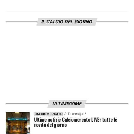
eventi mediatici. Oggi, grazie alle pay tv e ai
social media, non solo è possibile assistere
IL CALCIO DEL GIORNO
ai propri match preferiti in diretta, ma si può
anche commentare i momenti salienti
condividendo istantaneamente le proprie
considerazioni con il mondo intero.
Questo, in primis, il cambiamento che ha
reso il calcio non solo un appuntamento
domenicale, ma un elemento da vivere
costantemente nell’arco della propria
ULTIMISSIME
quotidianità. Di conseguenza gli incontri e i
11 ore ago
campionati sono diventati sempre di più,
CALCIOMERCATO
Ultime notizie Calciomercato LIVE: tutte le
novità del giorno
motivo per cui i calciatori professionisti