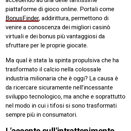
accedendo ad una delle tantissime
piattaforme di gioco online. Portali come
BonusFinder
, addirittura, permettono di
venire a conoscenza dei migliori casinò
virtuali e dei bonus più vantaggiosi da
sfruttare per le proprie giocate.
Ma qual è stata la spinta propulsiva che ha
trasformato il calcio nella colossale
industria milionaria che è oggi? La causa è
da ricercare sicuramente nell’incessante
sviluppo tecnologico, ma anche e soprattutto
nel modo in cui i tifosi si sono trasformati
sempre più in consumatori.