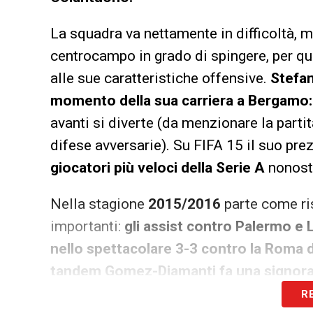
La squadra va nettamente in difficoltà, m
centrocampo in grado di spingere, per qua
alle sue caratteristiche offensive.
Stefan
momento della sua carriera a Bergamo:
avanti si diverte (da menzionare la parti
difese avversarie). Su FIFA 15 il suo pre
giocatori più veloci della Serie A
nonost
Nella stagione
2015/2016
parte come ri
importanti:
gli assist contro Palermo e 
nello spettacolare 3-3 contro la Roma d
tandem Gomez-Diamanti fa una signora
R
Arriva
Gasperini
e per quanto la scena r