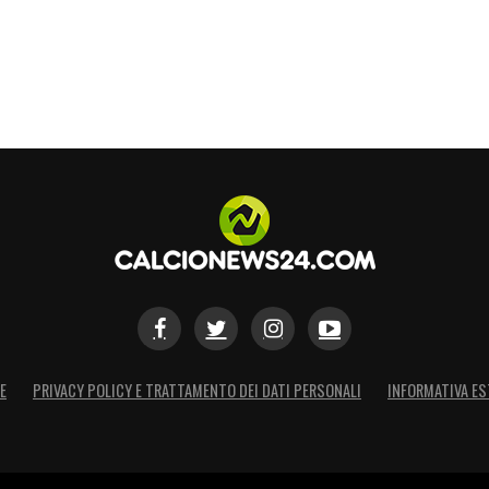
 per il 2-1
che consentirà all’Atalanta di
a fine stagione,
nonostante la continuità non
ti, lasciando un grande ricordo nerazzurro.
S
E
PRIVACY POLICY E TRATTAMENTO DEI DATI PERSONALI
INFORMATIVA ES