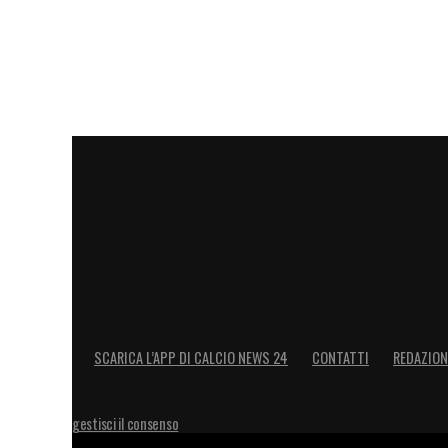
rete al 91′ contro l’
Empoli sotto la Pisani
raggiungere il quarto posto in classifica 
sia nelle sue corde
. Nel 2017 saluta tut
LA PLAYLIST DELLE NOSTRE TOP NEW
SCARICA L’APP DI CALCIO NEWS 24
CONTATTI
REDAZION
gestisci il consenso