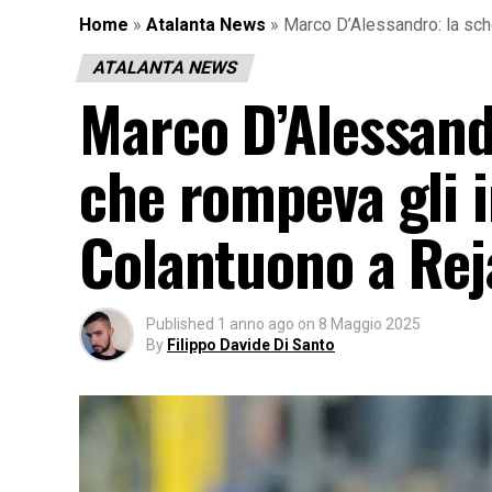
Home
»
Atalanta News
»
Marco D’Alessandro: la sche
ATALANTA NEWS
Marco D’Alessand
che rompeva gli i
Colantuono a Reja
Published
1 anno ago
on
8 Maggio 2025
By
Filippo Davide Di Santo