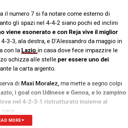
a il numero 7 si fa notare come esterno di
nto gli spazi nel 4-4-2 siano pochi ed inclini
o viene esonerato e con Reja vive il miglior
4-3-3, ala destra, e D’Alessandro da maggio in
ta con la
Lazio
in casa dove fece impazzire le
zzo schizza alle stelle
per essere uno dei
ante la carta argento.
serva di
Maxi Moralez,
ma mette a segno colpi
Lazio, i goal con Udinese e Genoa, e lo zampino
ove nel 4-2-3-1 ristrutturato insieme al
 gara.
EAD MORE
iescono a prendersela
Papu e i giovani
, sigla la