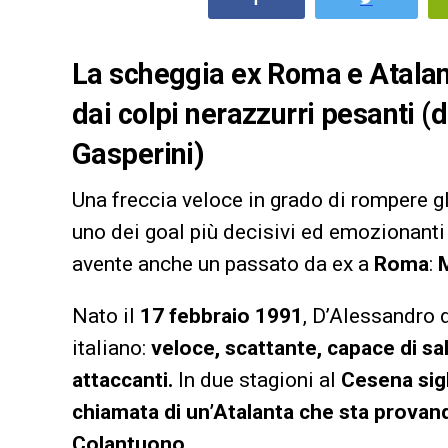
La scheggia ex Roma e Atalan
dai colpi nerazzurri pesanti (
Gasperini)
Una freccia veloce in grado di rompere gli
uno dei goal più decisivi ed emozionant
avente anche un passato da ex a
Roma
:
Nato il
17 febbraio 1991
, D’Alessandro d
italiano:
veloce, scattante, capace di sal
attaccanti.
In due stagioni al
Cesena sigl
chiamata di un’Atalanta che sta provand
Colantuono.