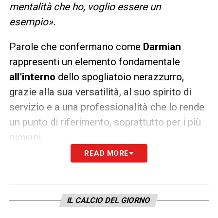
mentalità che ho, voglio essere un
esempio».
Parole che confermano come
Darmian
rappresenti un elemento fondamentale
all’interno
dello spogliatoio nerazzurro,
grazie alla sua versatilità, al suo spirito di
servizio e a una professionalità che lo rende
un punto di riferimento, soprattutto per i più
giovani.
READ MORE
Sul momento dell’
Inter
e i margini di
miglioramento, Darmian ha espresso
fiducia:
IL CALCIO DEL GIORNO
«Sì, assolutamente. È normale sentire un po’