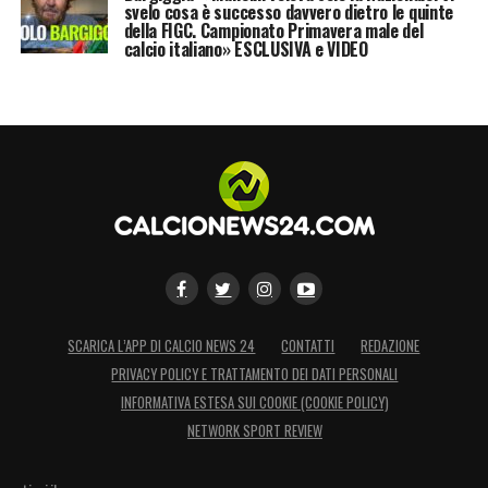
Darmian
si candida a essere ancora una
svelo cosa è successo davvero dietro le quinte
della FIGC. Campionato Primavera male del
volta uno degli uomini chiave di Simone
calcio italiano» ESCLUSIVA e VIDEO
Inzaghi. La sua capacità di adattarsi a più
ruoli nel reparto difensivo, unita alla sua
esperienza internazionale, rappresenta un
valore aggiunto inestimabile per una squadra
che punta a restare competitiva su tutti i
fronti.
LA PLAYLIST DELLE NOSTRE TOP NEWS
SCARICA L’APP DI CALCIO NEWS 24
CONTATTI
REDAZIONE
PRIVACY POLICY E TRATTAMENTO DEI DATI PERSONALI
INFORMATIVA ESTESA SUI COOKIE (COOKIE POLICY)
NETWORK SPORT REVIEW