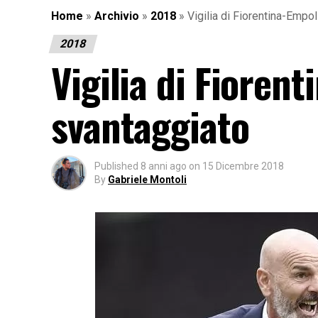
Home
»
Archivio
»
2018
»
Vigilia di Fiorentina-Empol
2018
Vigilia di Fiorent
svantaggiato
Published
8 anni ago
on
15 Dicembre 2018
By
Gabriele Montoli