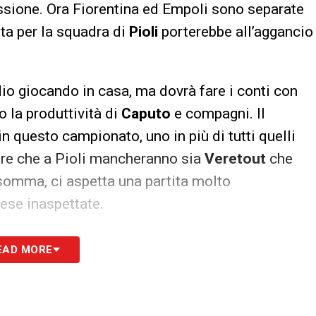
ssione. Ora Fiorentina ed Empoli sono separate
tta per la squadra di
Pioli
porterebbe all’aggancio
adio giocando in casa, ma dovrà fare i conti con
 la produttività di
Caputo
e compagni. Il
in questo campionato, uno in più di tutti quelli
tare che a Pioli mancheranno sia
Veretout
che
nsomma, ci aspetta una partita molto
rese inaspettate.
S
EAD MORE