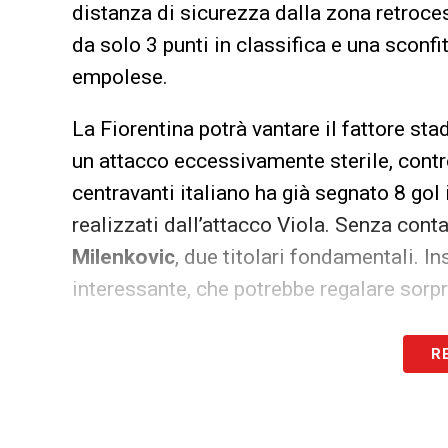
distanza di sicurezza dalla zona retroce
da solo 3 punti in classifica e una sconfi
empolese.
La Fiorentina potrà vantare il fattore st
un attacco eccessivamente sterile, contro
centravanti italiano ha già segnato 8 gol 
realizzati dall’attacco Viola. Senza con
Milenkovic
, due titolari fondamentali. I
interessante, che potrebbe regalare sorp
LA PLAYLIST DELLE NOSTRE TOP NEW
R