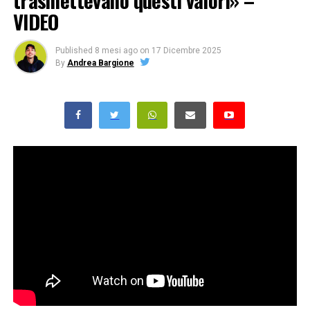
trasmettevano questi valori» –
VIDEO
Published
8 mesi ago
on
17 Dicembre 2025
By
Andrea Bargione