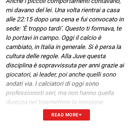
Anche i piccoli comportamenti contavano,
mi davano del lei. Una volta rientrai a casa
alle 22:15 dopo una cena e fui convocato in
sede: ‘È troppo tardi’. Questo ti formava, te
lo portavi in campo. Oggi il calcio è
cambiato, in Italia in generale. Si è persa la
cultura delle regole. Alla Juve questa
disciplina è sopravvissuta per anni grazie ai
giocatori, ai leader, poi anche quelli sono
andati via. I calciatori di oggi sono
professionisti seri, ma non hanno quella
durezza nel trasmettere la missione.
READ MORE
Adesso ti spingono ad andare a fare delle
sfilate il venerdì quando magari il sabato