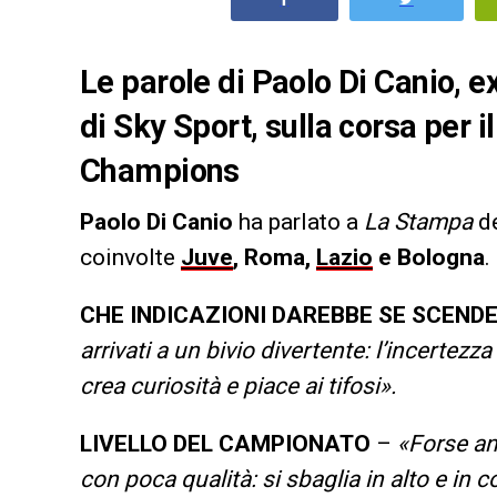
Le parole di Paolo Di Canio, e
di Sky Sport, sulla corsa per i
Champions
Paolo Di Canio
ha parlato a
La Stampa
de
coinvolte
Juve
, Roma,
Lazio
e Bologna
.
CHE INDICAZIONI DAREBBE SE SCEND
arrivati a un bivio divertente: l’incertezz
crea curiosità e piace ai tifosi».
LIVELLO DEL CAMPIONATO
–
«Forse an
con poca qualità: si sbaglia in alto e in co