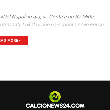
–
«Dal Napoli in giù, sì. Conte è un Re Mida,
entravanti, Lukaku, che ha segnato nove gol su
EAD MORE
ayern, Liverpool vincono segnando dagli ottanta
 cinquanta».
LIVELLO
–
«Basta vedere come riescono a
tave o none di altri Paesi: in poco tempo
Palloni d’Oro venivano criticati per un difficile
 mesi».
–
«Ci avviciniamo a una giornata che può
zio-Juve e Atalanta-Roma, se non finiscono in