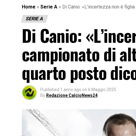
Home
»
Serie A
»
Di Canio: «L’incertezza non è figlia
SERIE A
Di Canio: «L’incer
campionato di alto
quarto posto dic
Published
1 anno ago
on
6 Maggio 2025
By
Redazione CalcioNews24