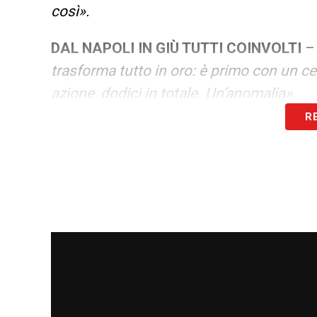
così».
DAL NAPOLI IN GIÙ TUTTI COINVOLTI
trasforma tutto in oro: è primo con un c
azione, dodici in totale. Un’anomalia».
R
POCHI GOL E MENO DOMINIO
–
«Psg, B
ai novanta gol, da noi si va poco sopra i
CAMPIONATO DIVERTENTE MA NON DI 
imporsi giocatori in arrivo da squadre ot
diventano i migliori. Negli anni ’80 futuri 
inserimento che poteva durare anche sei
SPRINT CHAMPIONS COINVOLGENTE
segnare il cammino delle pretendenti: La