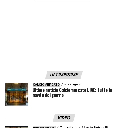
sfruttare eventuali spazi e a rendere la vita
difficile alla difesa bianconera, con la
speranza di sorprendere in contropiede.
Con questa lista di
convocati Lecce
, Di
Francesco punta a mettere in campo una
squadra equilibrata, capace di combinare
esperienza e gioventù, con l’obiettivo di
ottenere un risultato positivo nella difficile
ULTIMISSIME
trasferta torinese.
6 ore ago
CALCIOMERCATO
Ultime notizie Calciomercato LIVE: tutte le
LA PLAYLIST DELLE NOSTRE TOP NEWS
novità del giorno
VIDEO
7 giorni ago
Alberto Petrosilli
HANNO DETTO