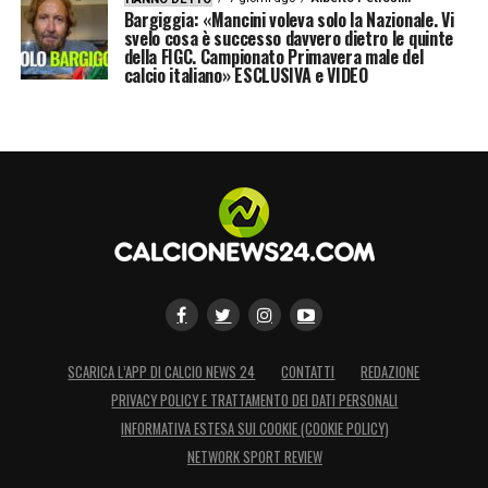
Bargiggia: «Mancini voleva solo la Nazionale. Vi
svelo cosa è successo davvero dietro le quinte
della FIGC. Campionato Primavera male del
calcio italiano» ESCLUSIVA e VIDEO
SCARICA L’APP DI CALCIO NEWS 24
CONTATTI
REDAZIONE
PRIVACY POLICY E TRATTAMENTO DEI DATI PERSONALI
INFORMATIVA ESTESA SUI COOKIE (COOKIE POLICY)
NETWORK SPORT REVIEW