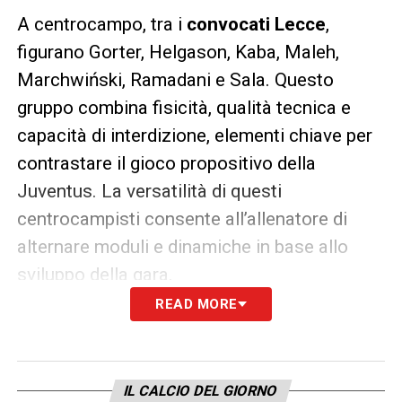
A centrocampo, tra i
convocati Lecce
,
figurano Gorter, Helgason, Kaba, Maleh,
Marchwiński, Ramadani e Sala. Questo
gruppo combina fisicità, qualità tecnica e
capacità di interdizione, elementi chiave per
contrastare il gioco propositivo della
Juventus. La versatilità di questi
centrocampisti consente all’allenatore di
alternare moduli e dinamiche in base allo
sviluppo della gara.
READ MORE
Infine, il reparto offensivo vede la presenza
di Banda, Camarda, N’Dri, Pierotti e Štulić tra
i
convocati Lecce
. Giocatori pronti a
IL CALCIO DEL GIORNO