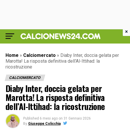
×
Home
»
Calciomercato
»
Diaby Inter, doccia gelata per
Marotta! La risposta definitiva dell’Al-Ittihad: la
ricostruzione
CALCIOMERCATO
Diaby Inter, doccia gelata per
Marotta! La risposta definitiva
dell’Al-Ittihad: la ricostruzione
Published
6 mesi ago
on
31 Gennaio 2026
By
Giuseppe Colicchia