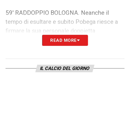
59′ RADDOPPIO BOLOGNA. Neanche il
tempo di esultare e subito Pobega riesce a
firmare la sua personale doppietta
READ MORE
54′ VANTAGGIO DEL BOLOGNA. Grande
botta da parte di Pobega ed è vantaggio per i
rossoblu
IL CALCIO DEL GIORNO
INIZIO SECONDO TEMPO
FINE PRIMO TEMPO
24′ Si fa vedere Orsolini con una bella
azione, ma l’arbitro fischia il fuorigioco