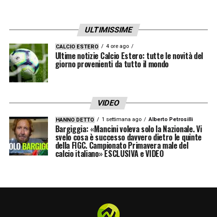
17′ Ekkelenkamp approfitta di un buon cross
di Atta, ma Ravaglia è bravo a deviare
ULTIMISSIME
4′ Occasione di Kamara: palla fuori di poco
4 ore ago
CALCIO ESTERO
Ultime notizie Calcio Estero: tutte le novità del
giorno provenienti da tutto il mondo
1′ Comincia il match
LA PLAYLIST DELLE NOSTRE TOP NEWS
VIDEO
1 settimana ago
Alberto Petrosilli
HANNO DETTO
Bargiggia: «Mancini voleva solo la Nazionale. Vi
svelo cosa è successo davvero dietro le quinte
della FIGC. Campionato Primavera male del
calcio italiano» ESCLUSIVA e VIDEO