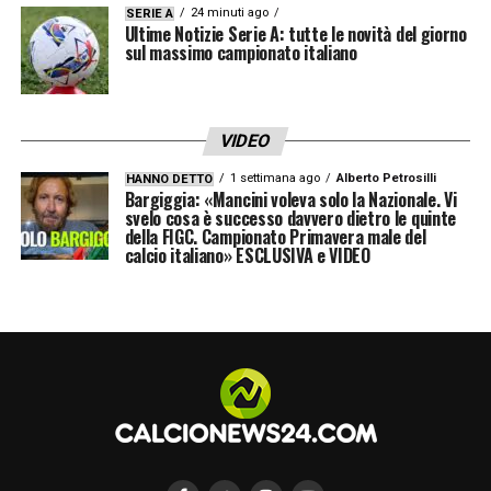
24 minuti ago
SERIE A
Ultime Notizie Serie A: tutte le novità del giorno
FINITA
sul massimo campionato italiano
83′ Muric respinge Immobile nell’uno contro
uno.
VIDEO
1 settimana ago
Alberto Petrosilli
77′ Occasione per Fadera, palla a lato.
HANNO DETTO
Bargiggia: «Mancini voleva solo la Nazionale. Vi
svelo cosa è successo davvero dietro le quinte
della FIGC. Campionato Primavera male del
62′
GOL SASSUOLO! Calcio d’angolo per i
calcio italiano» ESCLUSIVA e VIDEO
neroverdi battuto da Laurienté con palla
messa al centro a cercare la testa di
Muharemovic, che di testa anticipa la
brutta uscita di Ravaglia e fa 1-1!
48′
GOL DEL BOLOGNA! Fabbian freddo dal
limite dell’area sul cross rasoterra a