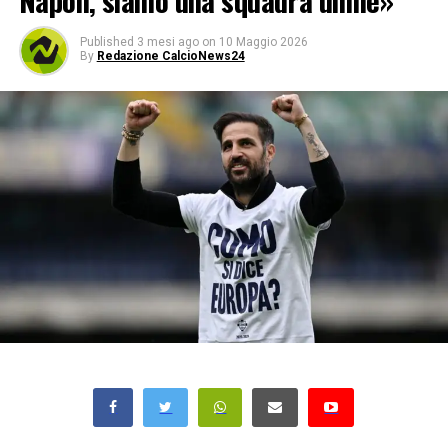
Napoli, siamo una squadra umile»
Published
3 mesi ago
on
10 Maggio 2026
By
Redazione CalcioNews24