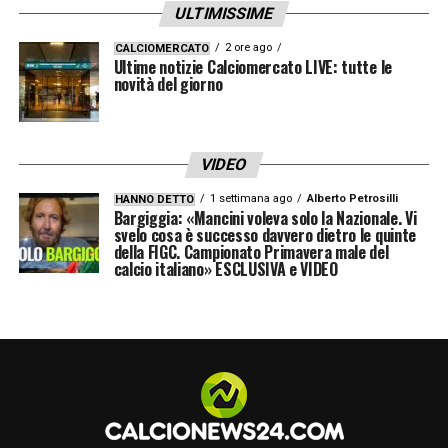
ULTIMISSIME
Milan, l’Inter, la Juventus o il Napoli, siamo
una squadra umile
e vogliamo goderci il
2 ore ago
CALCIOMERCATO
Ultime notizie Calciomercato LIVE: tutte le
momento”
.
novità del giorno
Infine, con un tocco di leggerezza che
accompagna la gioia del momento, il tecnico
VIDEO
spagnolo ha risposto a una domanda sulla
1 settimana ago
Alberto Petrosilli
HANNO DETTO
Bargiggia: «Mancini voleva solo la Nazionale. Vi
sua possibile presenza in Spagna per il big
svelo cosa è successo davvero dietro le quinte
della FIGC. Campionato Primavera male del
match tra Real Madrid e Barcellona:
“
Se
calcio italiano» ESCLUSIVA e VIDEO
andrò a vedere il Clasico? C’è un areo che
parte da Verona alle 17.30, tra poco
deciderò se prenderlo
”
. Con l’
Europa
ormai
in tasca, il Como può concedersi il lusso di
guardare al futuro con l’ambizione di chi non
vuole smettere di sognare.