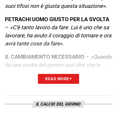
suoi tifosi non è giusta questa situazione».
PETRACHI UOMO GIUSTO PER LA SVOLTA
–
«C’è tanto lavoro da fare. Lui è uno che sa
lavorare, ha avuto il coraggio di tornare e ora
avrà tante cose da fare».
IL CAMBIAMENTO NECESSARIO
–
«Quando
fai una scelta del genere vuol dire che le
cose non stavano andando bene, che vuoi
READ MORE
cambiare delle cose. Cairo e Petrachi si
conoscono bene, hanno lavorato insieme per
dieci anni. Nell’ultima stagione in cui
IL CALCIO DEL GIORNO
c’eravamo entrambi ci siamo affacciati in
Europa e quindi credo si possa fare