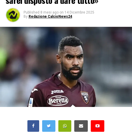
sarei disposto a dare tutto»
Published
8 mesi ago
on
14 Dicembre 2025
By
Redazione CalcioNews24