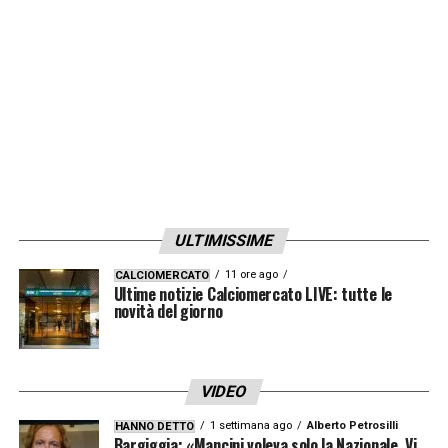
stallo:
Mino Raiola
, chiede un ingaggio non
inferiore a
10 milioni
di euro netti a stagione
per prolungare l’accordo con il Diavolo.
La
Juve
è in tal senso in agguato.
LA PLAYLIST DELLE NOSTRE TOP NEWS
ULTIMISSIME
11 ore ago
CALCIOMERCATO
Ultime notizie Calciomercato LIVE: tutte le
novità del giorno
VIDEO
1 settimana ago
Alberto Petrosilli
HANNO DETTO
Bargiggia: «Mancini voleva solo la Nazionale. Vi