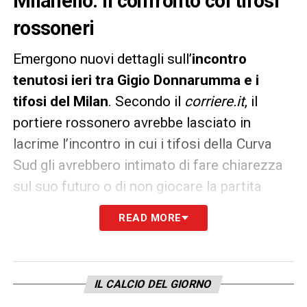
Milanello. Il confronto coi tifosi
rossoneri
Emergono nuovi dettagli sull’
incontro
tenutosi ieri tra Gigio Donnarumma e i
tifosi del Milan
. Secondo il
corriere.it
, il
portiere rossonero avrebbe lasciato in
lacrime l’incontro in cui i tifosi della Curva
Sud gli avrebbero intimato di fare chiarezza
sul suo futuro o di non giocare la partita
contro la
Juventus
, tra l’altro decisiva nella
READ MORE
corsa
Champions
. L’estremo difensore si
sarebbe sentito costretto dal club ad
accettare il duro faccia a faccia.
IL CALCIO DEL GIORNO
Intanto la situazione sul suo rinnovo resta in