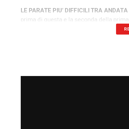
LE PARATE PIU’ DIFFICILI TRA ANDATA
prima di questa e la seconda della prima 
R
FINALE COME UN DERBY
– «
Eh, mamma 
emozionante. Ritrovo degli amici. Ritrovo i
sentiamo quasi tutti i giorni. Sarà vera
SEMPRE PIU’ LEADER
– «No, è stato facil
città. È stato un po’ complicato, però di
bene e sono contento».
SFIDA CON SOMMER
– «C’è una bella sf
stato bravissimo. Guarda che numero entr
parate hai fatto? Ho fatto più parate di me
e ci ho sentito anche con il preparatore d