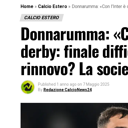
Home
»
Calcio Estero
»
Donnarumma: «Con l’Inter è c
CALCIO ESTERO
Donnarumma: «Co
derby: finale diff
rinnovo? La socie
Published
1 anno ago
on
7 Maggio 2025
By
Redazione CalcioNews24