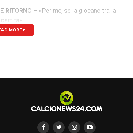
 E RITORNO
– «Per me, se la giocano tra la
partita».
EAD MORE
mia. Ci sto già pensando, perché sarà
l mio vecchio allenatore di portieri, Spinelli. Ci
mente emozionante giocare contro lui
».
e all’inizio. Per tutto, per la lingua, per la nuova
ciamo che adesso sto bene. Mi vogliono tutti
ida con Sommer. Ah, sì, ho visto la partita. È
a. Siamo in finale d’annata e ritorno. Quante
. Però ho subito pure più tiri. Ho visto la partita
ei portieri. Io ho fatto i complimenti perché ha