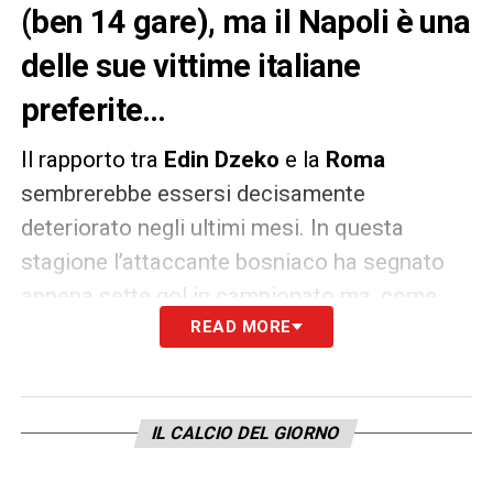
(ben 14 gare), ma il Napoli è una
delle sue vittime italiane
preferite…
Il rapporto tra
Edin Dzeko
e la
Roma
sembrerebbe essersi decisamente
deteriorato negli ultimi mesi. In questa
stagione l’attaccante bosniaco ha segnato
appena sette gol in campionato ma, come
mostrano le statistiche, nessuno di questi in
READ MORE
casa. Escludendo infatti la Champions
League, Dzeko non riesce ad andare in rete
all’
Olimpico
da quasi un anno: l’ultima volta
IL CALCIO DEL GIORNO
fu in occasione della doppietta rifilata al