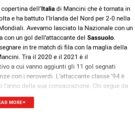
copertina dell’
Italia
di Mancini che è tornata in
lta e ha battuto l’Irlanda del Nord per 2-0 nella
 Mondiali. Avevamo lasciato la Nazionale con un
ra con un gol dell’attaccante del
Sassuolo
.
egnare in tre match di fila con la maglia della
ncini. Tra il 2020 e il 2021 è il
tivo a cui vanno aggiunti gli 11 gol segnati
nze con i neroverdi. L’attaccante classe ’94 è
 l’anno della sua consacrazione. Chi segue da
roviamo di fronte a un campione, non solo da
EAD MORE
 fanno il passo più lungo della gamba, lui,
 scelta.
l mondo è andato avanti, lui pure