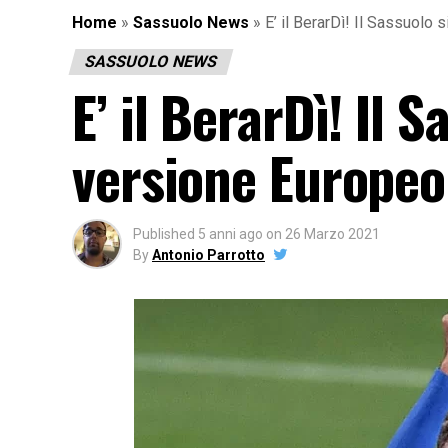
Home
»
Sassuolo News
»
E’ il BerarDì! Il Sassuolo
SASSUOLO NEWS
E’ il BerarDì! Il
versione Europeo.
Published
5 anni ago
on
26 Marzo 2021
By
Antonio Parrotto