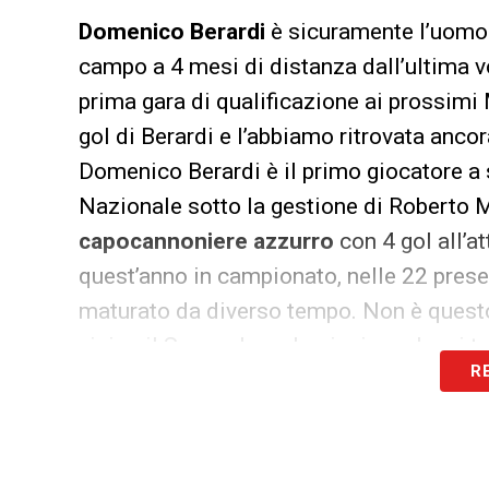
Domenico Berardi
è sicuramente l’uomo 
campo a 4 mesi di distanza dall’ultima vo
prima gara di qualificazione ai prossimi
gol di Berardi e l’abbiamo ritrovata anco
Domenico Berardi è il primo giocatore a s
Nazionale sotto la gestione di Roberto Ma
capocannoniere azzurro
con 4 gol all’at
quest’anno in campionato, nelle 22 prese
maturato da diverso tempo. Non è questo
vicino il Sassuolo sa benissimo che ci t
R
quest’anno. A volte ci sono giocatori che
Domenico, ha sempre ponderato ogni sua
Berardi si è già consacrato! I