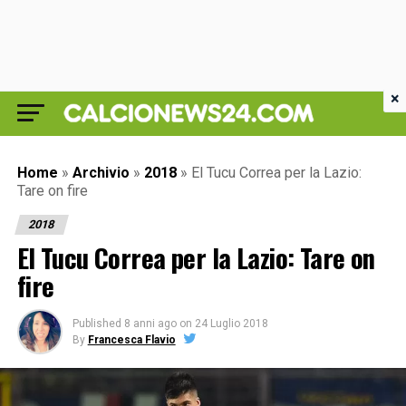
×
Home
»
Archivio
»
2018
»
El Tucu Correa per la Lazio:
Tare on fire
2018
El Tucu Correa per la Lazio: Tare on
fire
Published
8 anni ago
on
24 Luglio 2018
By
Francesca Flavio