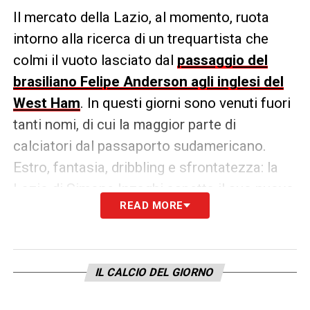
Il mercato della Lazio, al momento, ruota
intorno alla ricerca di un trequartista che
colmi il vuoto lasciato dal
passaggio del
brasiliano Felipe Anderson agli inglesi del
West Ham
. In questi giorni sono venuti fuori
tanti nomi, di cui la maggior parte di
calciatori dal passaporto sudamericano.
Estro, fantasia, dribbling e sfrontatezza: la
Lazio di Simone Inzaghi aspetta il suo nuovo
READ MORE
numero 10. Stando a quanto si legge su
La
Repubblica-Roma
la pista che porta ad
Joaquin
Correa
è bella calda.
IL CALCIO DEL GIORNO
El Tucu è cresciuto nell’Estudiantes, squadra