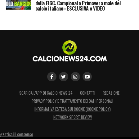
della FIGC. Campionato Primavera male del
offensivo che Inzaghi potrebbe divertirsi a
calcio italiano» ESCLUSIVA e VIDEO
schierare.
LA PLAYLIST DELLE NOSTRE TOP NEWS
SCARICA L’APP DI CALCIO NEWS 24
CONTATTI
REDAZIONE
PRIVACY POLICY E TRATTAMENTO DEI DATI PERSONALI
INFORMATIVA ESTESA SUI COOKIE (COOKIE POLICY)
NETWORK SPORT REVIEW
gestisci il consenso