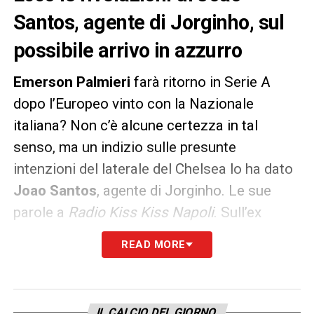
Santos, agente di Jorginho, sul
possibile arrivo in azzurro
Emerson Palmieri
farà ritorno in Serie A
dopo l’Europeo vinto con la Nazionale
italiana? Non c’è alcune certezza in tal
senso, ma un indizio sulle presunte
intenzioni del laterale del Chelsea lo ha dato
Joao Santos
, agente di Jorginho. Le sue
parole a
Radio Kiss Kiss Napoli
. Sull’ex
giocatore della Roma, ci sarebbe
READ MORE
anche l’Inter.
«So che Emerson Palmieri ha chiesto a
Jorginho informazioni sulla città di Napoli e
IL CALCIO DEL GIORNO