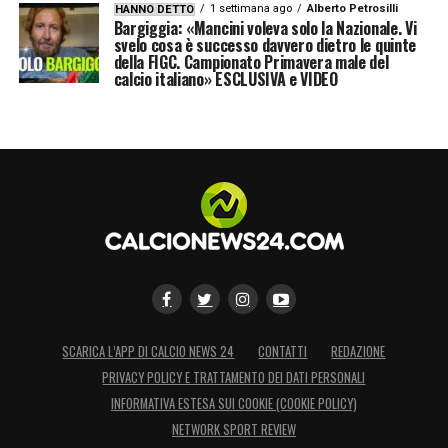
1 settimana ago
Alberto Petrosilli
HANNO DETTO
Bargiggia: «Mancini voleva solo la Nazionale. Vi
svelo cosa è successo davvero dietro le quinte
della FIGC. Campionato Primavera male del
calcio italiano» ESCLUSIVA e VIDEO
SCARICA L’APP DI CALCIO NEWS 24
CONTATTI
REDAZIONE
PRIVACY POLICY E TRATTAMENTO DEI DATI PERSONALI
INFORMATIVA ESTESA SUI COOKIE (COOKIE POLICY)
NETWORK SPORT REVIEW