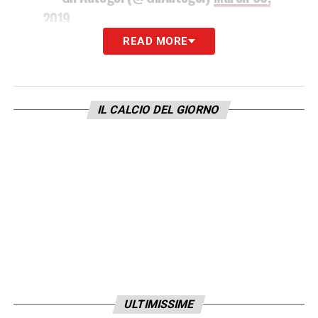
2019
READ MORE
Donnarumma torna Paperumma sui
social – SCORRI LA GALLERY
IL CALCIO DEL GIORNO
Mi piaceva essere l'uomo che faceva i
regali più grandi del mondo. Prima che
arrivasse
#Donnarumma
.
#SampdoriaMilan
pic.twitter.com/Qp4BH0kAr0
— Babbo Natale (@Santas_Official)
March 30, 2019
ULTIMISSIME