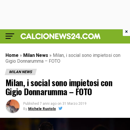
×
Home
»
Milan News
»
Milan, i social sono impietosi con
Gigio Donnarumma – FOTO
MILAN NEWS
Milan, i social sono impietosi con
Gigio Donnarumma – FOTO
Published
7 anni ago
on
31 Marzo 2019
By
Michele Ruotolo