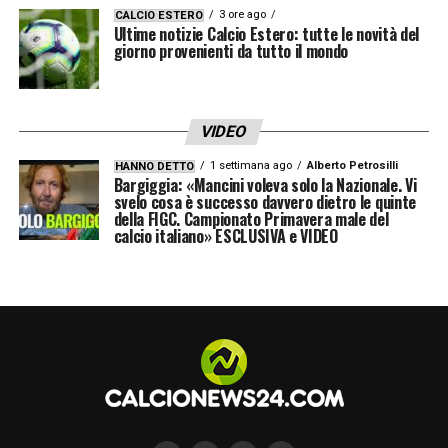
Donnarumma torna Paperumma sui
3 ore ago
CALCIO ESTERO
Ultime notizie Calcio Estero: tutte le novità del
social – SCORRI LA GALLERY
giorno provenienti da tutto il mondo
Mi confermate che al Fantacalcio questo
VIDEO
è assist di Donnarumma.?
1 settimana ago
Alberto Petrosilli
HANNO DETTO
pic.twitter.com/DGzSZy3l7s
Bargiggia: «Mancini voleva solo la Nazionale. Vi
svelo cosa è successo davvero dietro le quinte
della FIGC. Campionato Primavera male del
— Claudio ⚪⚫ (@Rh_Clod)
March 30,
calcio italiano» ESCLUSIVA e VIDEO
2019
Donnarumma torna Paperumma sui
social – SCORRI LA GALLERY
Quando a Fifa19 schiacci la x una volta di