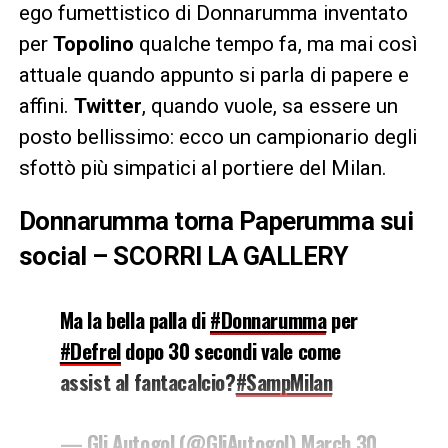
ego fumettistico di Donnarumma inventato
per
Topolino
qualche tempo fa, ma mai così
attuale quando appunto si parla di papere e
affini.
Twitter
, quando vuole, sa essere un
posto bellissimo: ecco un campionario degli
sfottò più simpatici al portiere del Milan.
Donnarumma torna Paperumma sui
social – SCORRI LA GALLERY
Ma la bella palla di
#Donnarumma
per
#Defrel
dopo 30 secondi vale come
assist al fantacalcio?
#SampMilan
— Gli Autogol (@GliAutogol)
March 30,