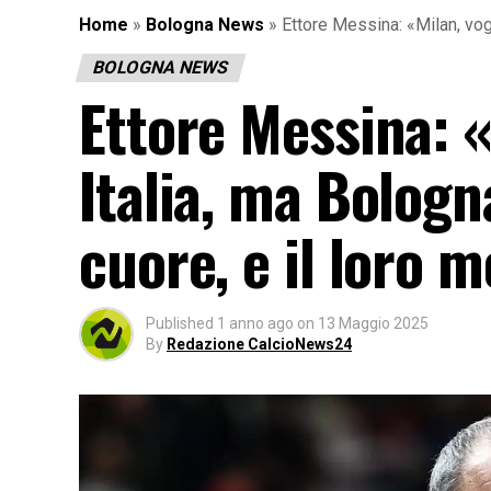
Home
»
Bologna News
»
Ettore Messina: «Milan, vog
BOLOGNA NEWS
Ettore Messina: «
Italia, ma Bolog
cuore, e il loro 
Published
1 anno ago
on
13 Maggio 2025
By
Redazione CalcioNews24