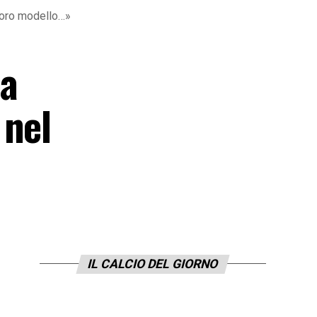
 loro modello…»
pa
 nel
IL CALCIO DEL GIORNO