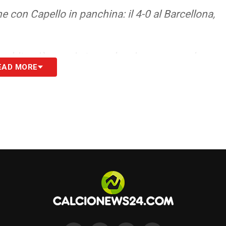
ne con Capello in panchina: il 4-0 al Barcellona,
 abito più, ma ci stanno la mia mamma e la
EAD MORE
e importante, oltre al tempo che ci ho vissuto.
tuoso».
ioni ha fatto delle scelte sui giocatori e sugli
vestito, sofferto, purtroppo anche per una
toria importante in questa società e c’è in
iata alla città, nell’affetto e nella simpatia».
contravo Pascutti e Bulgarelli, gente speciale, di