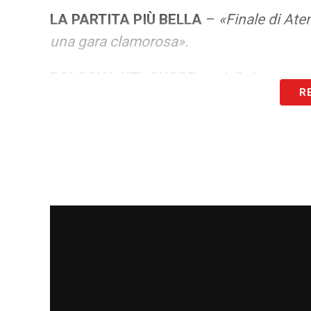
LA PARTITA PIÙ BELLA
–
«Finale di Ate
una gara clamorosa».
BOLOGNA NEL CUORE
–
«A Bologna non
R
famiglia di mia moglie. Insomma una part
Credo che il Bologna sia un esempio vir
IL MODELLO BOLOGNA
–
«In queste stag
allenatori molto precise, ha costruito, in
tragedia come quella di Sinisa. C’è una s
questa squadra, una storia che si è intrecc
RICORDI VIRTUS
–
«Alla Virtus Tennis in
classe. Che ha lasciato il segno».