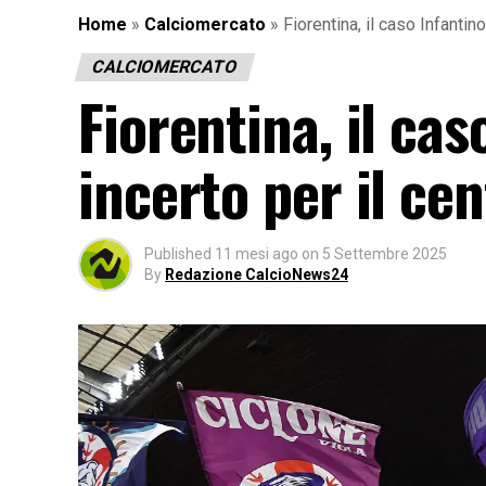
Home
»
Calciomercato
»
Fiorentina, il caso Infantin
CALCIOMERCATO
Fiorentina, il ca
incerto per il ce
Published
11 mesi ago
on
5 Settembre 2025
By
Redazione CalcioNews24