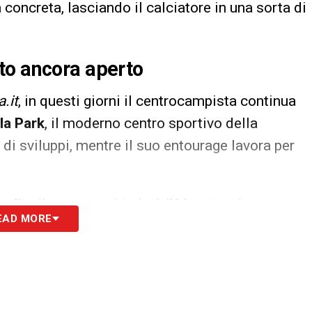
 concreta, lasciando il calciatore in una sorta di
to ancora aperto
.it
, in questi giorni il centrocampista continua
la Park
, il moderno centro sportivo della
 di sviluppi, mentre il suo entourage lavora per
udita
il mercato chiuderà l’11 settembre, ma
EAD MORE
ano a campionati come
Grecia
,
Russia
,
Turchia
,
i che potrebbero garantire a Infantino minuti in
i per la crescita di un giocatore ancora giovane