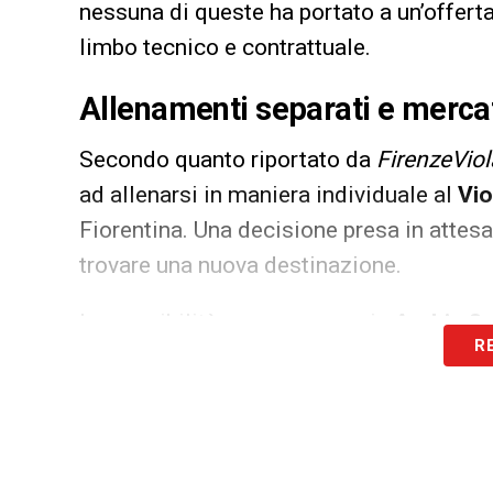
nessuna di queste ha portato a un’offerta
limbo tecnico e contrattuale.
Allenamenti separati e merca
Secondo quanto riportato da
FirenzeViola
ad allenarsi in maniera individuale al
Vio
Fiorentina. Una decisione presa in attesa
trovare una nuova destinazione.
Le possibilità non mancano: in
Arabia Sa
R
restano aperte anche le piste che port
Qatar
ed
Emirati Arabi Uniti
. Tutti torne
campo e continuità, elementi fondamental
e in cerca di affermazione.