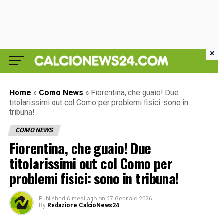
×
Home
»
Como News
»
Fiorentina, che guaio! Due
titolarissimi out col Como per problemi fisici: sono in
tribuna!
COMO NEWS
Fiorentina, che guaio! Due
titolarissimi out col Como per
problemi fisici: sono in tribuna!
Published
6 mesi ago
on
27 Gennaio 2026
By
Redazione CalcioNews24