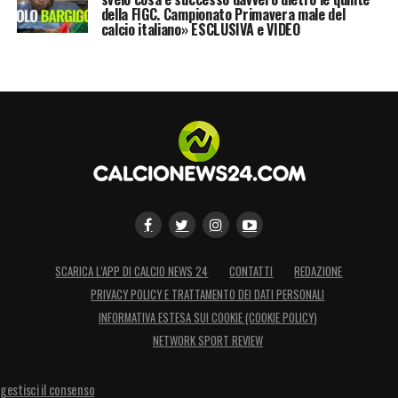
della FIGC. Campionato Primavera male del
calcio italiano» ESCLUSIVA e VIDEO
SCARICA L’APP DI CALCIO NEWS 24
CONTATTI
REDAZIONE
PRIVACY POLICY E TRATTAMENTO DEI DATI PERSONALI
INFORMATIVA ESTESA SUI COOKIE (COOKIE POLICY)
NETWORK SPORT REVIEW
gestisci il consenso