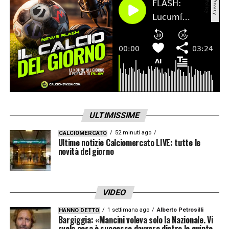
ULTIMISSIME
52 minuti ago
CALCIOMERCATO
Ultime notizie Calciomercato LIVE: tutte le
novità del giorno
VIDEO
1 settimana ago
Alberto Petrosilli
HANNO DETTO
Bargiggia: «Mancini voleva solo la Nazionale. Vi
svelo cosa è successo davvero dietro le quinte