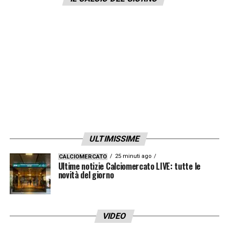
presupposti per
pagare la cifra di 7.5 milioni
che l’
Union Berlino
aveva fissato per il
cartellino del giocatore.
LA PLAYLIST DELLE NOSTRE TOP NEWS
ULTIMISSIME
25 minuti ago
CALCIOMERCATO
Ultime notizie Calciomercato LIVE: tutte le
novità del giorno
VIDEO