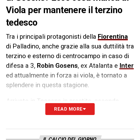
Viola per mantenere il terzino
tedesco
Tra i principali protagonisti della
Fiorentina
di Palladino, anche grazie alla sua duttilità tra
terzino e esterno di centrocampo in caso di
difesa a 3,
Robin Gosens
, ex Atalanta e
Inter
ed attualmente in forza ai viola, è tornato a
splendere in questa stagione.
Arrivato in Toscana in prestito, secondo
READ MORE
quanto riferito da
FirenzeViola
sono
ancora
3 le presenze (da 45 minuti)
che mancano
per il
riscatto automatico
del tedesco
,
anche se per la
Fiorentina
ci sono già tutti i
IL CALCIO DEL GIORNO