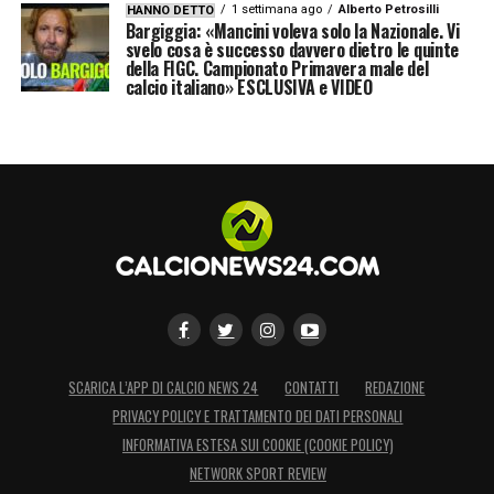
1 settimana ago
Alberto Petrosilli
HANNO DETTO
Bargiggia: «Mancini voleva solo la Nazionale. Vi
svelo cosa è successo davvero dietro le quinte
della FIGC. Campionato Primavera male del
calcio italiano» ESCLUSIVA e VIDEO
SCARICA L’APP DI CALCIO NEWS 24
CONTATTI
REDAZIONE
PRIVACY POLICY E TRATTAMENTO DEI DATI PERSONALI
INFORMATIVA ESTESA SUI COOKIE (COOKIE POLICY)
NETWORK SPORT REVIEW