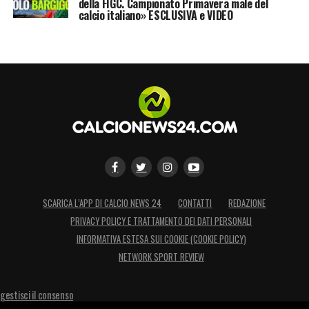
della FIGC. Campionato Primavera male del
calcio italiano» ESCLUSIVA e VIDEO
SCARICA L’APP DI CALCIO NEWS 24
CONTATTI
REDAZIONE
PRIVACY POLICY E TRATTAMENTO DEI DATI PERSONALI
INFORMATIVA ESTESA SUI COOKIE (COOKIE POLICY)
NETWORK SPORT REVIEW
gestisci il consenso