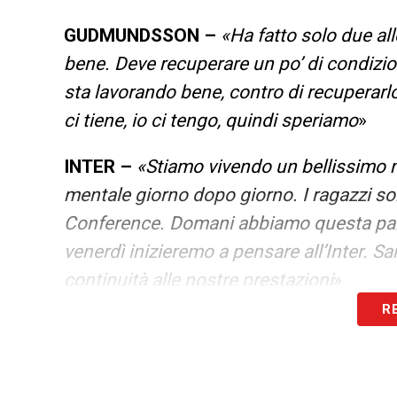
GUDMUNDSSON –
«Ha fatto solo due al
bene. Deve recuperare un po’ di condizion
sta lavorando bene, contro di recuperarlo
ci tiene, io ci tengo, quindi speriamo
»
INTER –
«Stiamo vivendo un bellissimo
mentale giorno dopo giorno. I ragazzi so
Conference. Domani abbiamo questa partita
venerdì inizieremo a pensare all’Inter. S
continuità alle nostre prestazioni
»
R
LA PLAYLIST DELLE NOSTRE TOP NEW