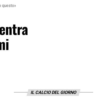
to questo»
ientra
mi
IL CALCIO DEL GIORNO