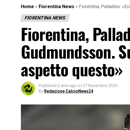
Home
»
Fiorentina News
»
Fiorentina, Palladino: «
FIORENTINA NEWS
Fiorentina, Palla
Gudmundsson. Sul
aspetto questo»
Published
2 anni ago
on
27 Novembre 2024
By
Redazione CalcioNews24