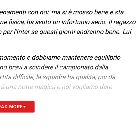
lenamenti con noi, ma si è mosso bene e sta
e fisica, ha avuto un infortunio serio. Il ragazzo
 per l’Inter se questi giorni andranno bene. Lui
 momento e dobbiamo mantenere equilibrio
no bravi a scindere il campionato dalla
 difficile, la squadra ha qualità, poi da
arà una notte magica e noi vogliamo dare
EAD MORE
S