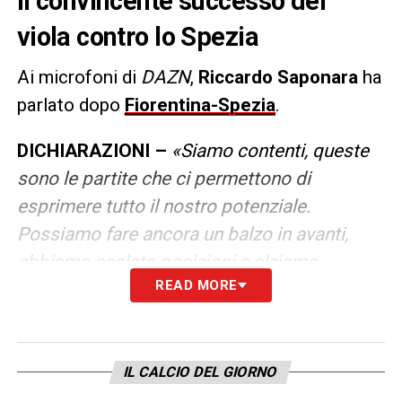
il convincente successo dei
viola contro lo Spezia
Ai microfoni di
DAZN
,
Riccardo Saponara
ha
parlato dopo
Fiorentina-Spezia
.
DICHIARAZIONI –
«Siamo contenti, queste
sono le partite che ci permettono di
esprimere tutto il nostro potenziale.
Possiamo fare ancora un balzo in avanti,
abbiamo scalato posizioni e alziamo
READ MORE
l’asticella. Vlahovic ha grande stima di me,
oggi ha fatto un gesto anche eccessivo per
quello che mi riguarda. Mi impressionò dal
primo giorno e non mi sorprende che sia a
IL CALCIO DEL GIORNO
questo livello»
.