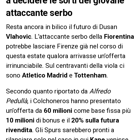
a decidere le sorti del giovane
attaccante serbo
Resta ancora in bilico il futuro di Dusan
Vlahovic
. L’attaccante serbo della
Fiorentina
potrebbe lasciare Firenze già nel corso di
questa estate qualora arrivasse un’offerta
irrinunciabile. Sul centravanti della viola ci
sono
Atletico Madrid
e
Tottenham
.
Secondo quanto riportato da
Alfredo
Pedullà
, i Colchoneros hanno presentato
un’offerta da
60 milioni
come base fissa più
10 milioni
di bonus e il
20% sulla futura
rivendita
. Gli Spurs sarebbero pronti a
rilanciare solo nel caso in cui
Kane
venisse