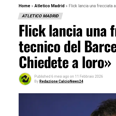
Home
»
Atletico Madrid
»
Flick lancia una frecciata
ATLETICO MADRID
Flick lancia una f
tecnico del Barc
Chiedete a loro»
Published
6 mesi ago
on
11 Febbraio 2026
By
Redazione CalcioNews24