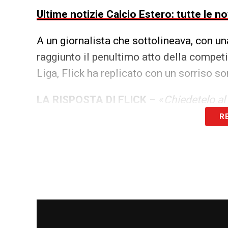
Ultime notizie Calcio Estero: tutte le n
A un giornalista che sottolineava, con un
raggiunto il penultimo atto della compet
Liga, Flick ha replicato con un sorriso 
LA RISPOSTA DI FLICK
– «
Chiedetelo al
R
Una frase breve, lapidaria, che ha gelato
riferimento del mister ex Bayern è chiari
storici, i
Merengues
, caduti rovinosament
La formazione castigliana, che all’epoc
seconda divisione spagnola, era riuscita n
per 3-2, estromettendoli prematuramente 
voluto ricordare che in coppa nessuna par