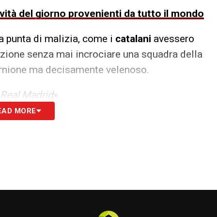
ovità del giorno provenienti da tutto il mondo
a punta di malizia, come i
catalani
avessero
izione senza mai incrociare una squadra della
sornione ma decisamente velenoso.
 Real Madrid
».
EAD MORE
 la sala stampa e infiammato i social network. Il
ssimo: la clamorosa eliminazione dei rivali
e agli ottavi di finale per mano dell’
Albacete
.
a navigava anonimamente al 16° posto della
ell’impresa di battere i giganti della capitale
dal torneo. Con questa stoccata, Flick ha
tita è scontata, zittendo le polemiche sulla