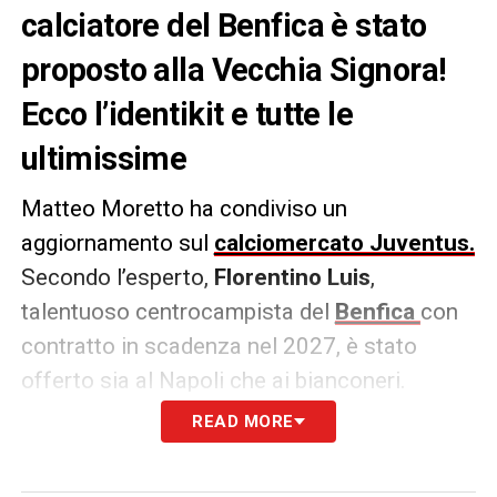
calciatore del Benfica è stato
proposto alla Vecchia Signora!
Ecco l’identikit e tutte le
ultimissime
Matteo Moretto ha condiviso un
aggiornamento sul
calciomercato Juventus.
Secondo l’esperto,
Florentino Luis
,
talentuoso centrocampista del
Benfica
con
contratto in scadenza nel 2027, è stato
offerto sia al Napoli che ai bianconeri.
Questo potrebbe aprire scenari interessanti
READ MORE
per il futuro del giocatore in Italia.