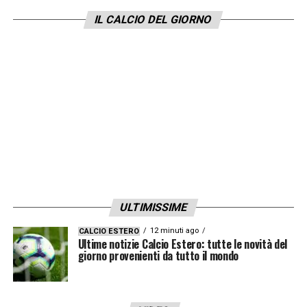
LE ULTIME –
«È un nome che è stato
IL CALCIO DEL GIORNO
proposto al Napoli ma che non è un primo
nome ma Florentino Luis del Benfica, 25 anni
e con un contratto in scadenza nel 2027
potrebbe avere un futuro in Italia perché è
stato proposto a diverse squadre italiane tra
cui Napoli e Juventus».
LA PLAYLIST DELLE NOSTRE TOP NEWS
ULTIMISSIME
12 minuti ago
CALCIO ESTERO
Ultime notizie Calcio Estero: tutte le novità del
giorno provenienti da tutto il mondo