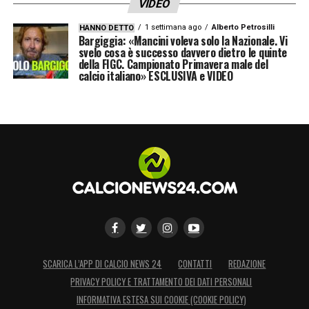
VIDEO
1 settimana ago
Alberto Petrosilli
HANNO DETTO
Bargiggia: «Mancini voleva solo la Nazionale. Vi
svelo cosa è successo davvero dietro le quinte
della FIGC. Campionato Primavera male del
calcio italiano» ESCLUSIVA e VIDEO
SCARICA L’APP DI CALCIO NEWS 24
CONTATTI
REDAZIONE
PRIVACY POLICY E TRATTAMENTO DEI DATI PERSONALI
INFORMATIVA ESTESA SUI COOKIE (COOKIE POLICY)