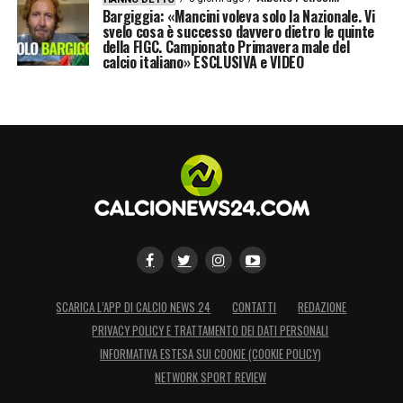
Bargiggia: «Mancini voleva solo la Nazionale. Vi
svelo cosa è successo davvero dietro le quinte
della FIGC. Campionato Primavera male del
calcio italiano» ESCLUSIVA e VIDEO
SCARICA L’APP DI CALCIO NEWS 24
CONTATTI
REDAZIONE
PRIVACY POLICY E TRATTAMENTO DEI DATI PERSONALI
INFORMATIVA ESTESA SUI COOKIE (COOKIE POLICY)
NETWORK SPORT REVIEW