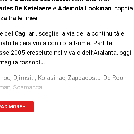
arles De Ketelaere
e
Ademola Lookman
, coppia
za tra le linee.
re del Cagliari, sceglie la via della continuità e
iato la gara vinta contro la Roma. Partita
asse 2005 cresciuto nel vivaio dell’Atalanta, oggi
 maglia rossoblù.
ou, Djimsiti, Kolasinac; Zappacosta, De Roon,
kman; Scamacca.
EAD MORE
 Rodriguez; Palestra, Adopo, Deiola, Folorunsho,