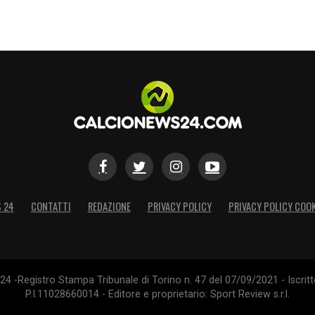
S
S 24
CONTATTI
REDAZIONE
PRIVACY POLICY
PRIVACY POLICY COOK
4 -Registro Stampa Tribunale di Torino n. 47 del 07/09/2021 - Iscritt
P.I.11028660014 - Editore e proprietario: Sport Review s.r.l.