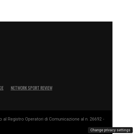
IE
NETWORK SPORT REVIEW
o al Registro Operatori di Comunicazione al n. 26692 -
Change privacy settings