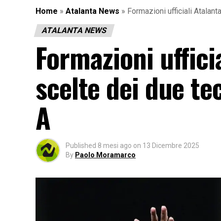
Home
»
Atalanta News
»
Formazioni ufficiali Atalanta
ATALANTA NEWS
Formazioni ufficia
scelte dei due te
A
Published
8 mesi ago
on
13 Dicembre 2025
By
Paolo Moramarco