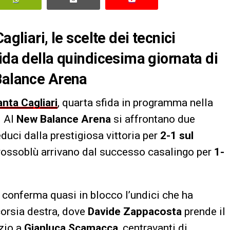
agliari, le scelte dei tecnici
ida della quindicesima giornata di
 Balance Arena
anta Cagliari
, quarta sfida in programma nella
. Al
New Balance Arena
si affrontano due
duci dalla prestigiosa vittoria per
2-1 sul
rossoblù arrivano dal successo casalingo per
1-
a, conferma quasi in blocco l’undici che ha
 corsia destra, dove
Davide Zappacosta
prende il
azio a
Gianluca Scamacca
, centravanti di