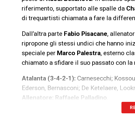
riferimento, supportato alle spalle da
Ch
di trequartisti chiamata a fare la differen
Dall’altra parte
Fabio Pisacane
, allenato
ripropone gli stessi undici che hanno iniz
speciale per
Marco Palestra
, esterno cl
chiamato a sfidare il suo passato con la
Atalanta (3-4-2-1):
Carnesecchi; Kossoun
Ederson, Bernasconi; De Ketelaere, Loo
Allenatore:
Raffaele Palladino
.
R
Cagliari (3-5-2):
Caprile; Zappa, Luperto,
Obert; Esposito, Borrelli.
Allenatore:
Fabio Pisacane
.