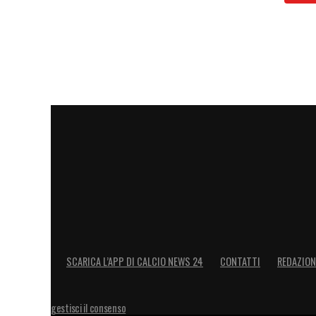
LA PLAYLIST DELLE NOSTRE TOP NEW
SCARICA L’APP DI CALCIO NEWS 24
CONTATTI
REDAZION
gestisci il consenso