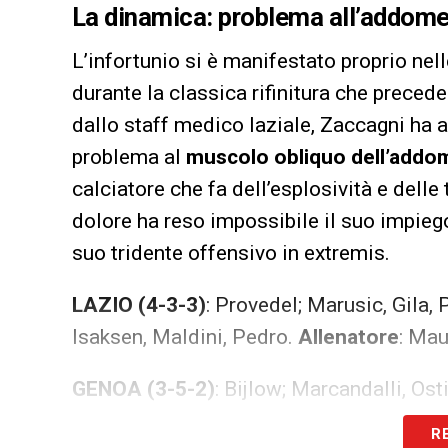
La dinamica: problema all’addome d
L’infortunio si è manifestato proprio nell
durante la classica rifinitura che preced
dallo staff medico laziale, Zaccagni ha 
problema al
muscolo obliquo dell’addo
calciatore che fa dell’esplosività e delle 
dolore ha reso impossibile il suo impiego
suo tridente offensivo in extremis.
LAZIO (4-3-3)
: Provedel; Marusic, Gila, 
Isaksen, Maldini, Pedro.
Allenatore
: Mau
GENOA (3-5-2)
: Bijlow; Marcandalli, Os
Frendrup, Ellertsson, Martin, Colombo, V
R