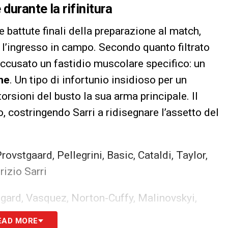
urante la rifinitura
e battute finali della preparazione al match,
e l’ingresso in campo. Secondo quanto filtrato
accusato un fastidio muscolare specifico: un
me
. Un tipo di infortunio insidioso per un
torsioni del busto la sua arma principale. Il
, costringendo Sarri a ridisegnare l’assetto del
Provstgaard, Pellegrini, Basic, Cataldi, Taylor,
rizio Sarri
tigard, Vasquez, Norton-Cuffy, Malinovskyi,
itinha.
Allenatore
: Daniele De Rossi.
EAD MORE