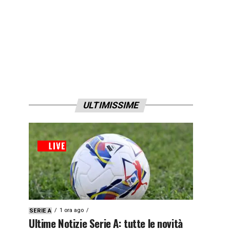
ULTIMISSIME
1 ora ago
SERIE A
Ultime Notizie Serie A: tutte le novità