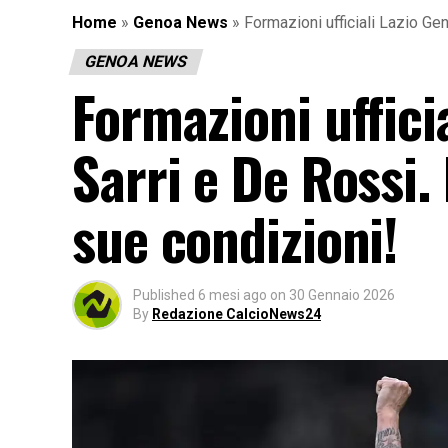
Home
»
Genoa News
»
Formazioni ufficiali Lazio Gen
GENOA NEWS
Formazioni ufficia
Sarri e De Rossi.
sue condizioni!
Published
6 mesi ago
on
30 Gennaio 2026
By
Redazione CalcioNews24