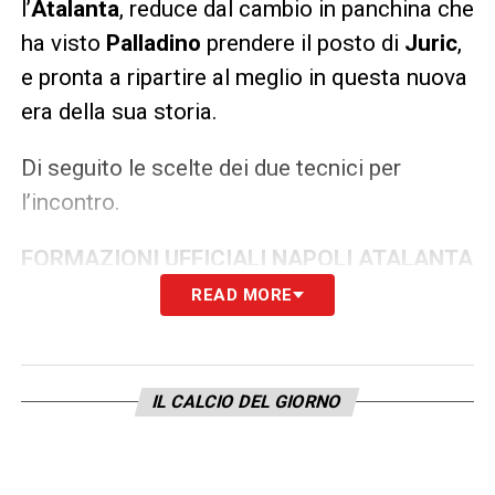
l’
Atalanta
, reduce dal cambio in panchina che
ha visto
Palladino
prendere il posto di
Juric
,
e pronta a ripartire al meglio in questa nuova
era della sua storia.
Di seguito le scelte dei due tecnici per
l’incontro.
FORMAZIONI UFFICIALI NAPOLI ATALANTA
READ MORE
NAPOLI (3-4-3):
Milinkovic-Savic; Beukema,
Rrahmani, Buongiorno; Di Lorenzo, Lobotka,
McTominay, Gutierrez; Lang, Højlund,
IL CALCIO DEL GIORNO
Neres.
A disposizione:
Contini, Ferrante,
Jesus, Olivera, Elmas, Politano, Vergara,
Lucca, Mazzocchi, Marianucci, Ambrosino.