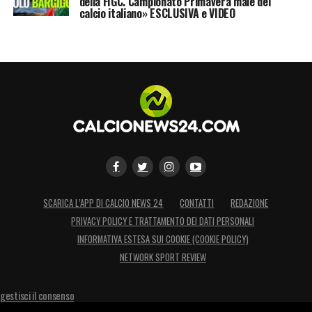
della FIGC. Campionato Primavera male del
calcio italiano» ESCLUSIVA e VIDEO
SCARICA L’APP DI CALCIO NEWS 24
CONTATTI
REDAZIONE
PRIVACY POLICY E TRATTAMENTO DEI DATI PERSONALI
INFORMATIVA ESTESA SUI COOKIE (COOKIE POLICY)
NETWORK SPORT REVIEW
gestisci il consenso