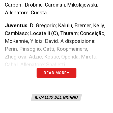
Carboni, Drobnic, Cardinali, Mikolajewski.
Allenatore: Cuesta.
Juventus
: Di Gregorio; Kalulu, Bremer, Kelly,
Cambiaso; Locatelli (C), Thuram; Conceição,
McKennie, Yildiz; David. A disposizione:
Perin, Pinsoglio, Gatti, Koopmeiners,
Zhegrova, Adzic, Kostic, Openda, Miretti,
Cabal. Allenatore: Spalletti.
READ MORE
LEGGI ANCHE –
Ultime Notizie Serie A:
tutte le novità del giorno sul massimo
campionato italiano
IL CALCIO DEL GIORNO
LA PLAYLIST DELLE NOSTRE TOP NEWS