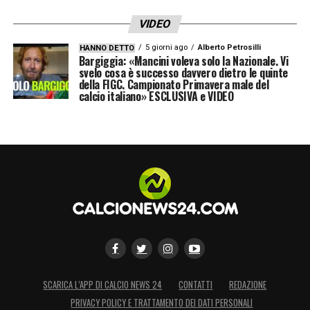
VIDEO
5 giorni ago
Alberto Petrosilli
HANNO DETTO
Bargiggia: «Mancini voleva solo la Nazionale. Vi
svelo cosa è successo davvero dietro le quinte
della FIGC. Campionato Primavera male del
calcio italiano» ESCLUSIVA e VIDEO
SCARICA L’APP DI CALCIO NEWS 24
CONTATTI
REDAZIONE
PRIVACY POLICY E TRATTAMENTO DEI DATI PERSONALI