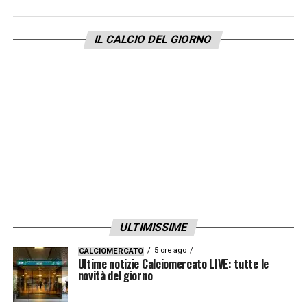
Cesc Fàbregas.
A disposizione:
Tornqvist,
Vigorito, Cavlina, Dossena, Caqueret, Sergi
IL CALCIO DEL GIORNO
Roberto, Alberto Moreno, Baturina, Posch,
Vojvoda, Diego Carlos, Le Borgne, Van Der
Brempt, Cerri.
LA PLAYLIST DELLE NOSTRE TOP NEWS
ULTIMISSIME
5 ore ago
CALCIOMERCATO
Ultime notizie Calciomercato LIVE: tutte le
novità del giorno