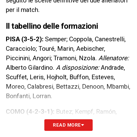
seguito le scelte definitive dei due allenatori
per il match.
Il tabellino delle formazioni
PISA (3-5-2):
Semper; Coppola, Canestrelli,
Caracciolo; Touré, Marin, Aebischer,
Piccinini, Angori; Tramoni, Nzola.
Allenatore:
Alberto Gilardino.
A disposizione:
Andrade,
Scuffet, Leris, Hojholt, Buffon, Esteves,
Moreo, Calabresi, Bettazzi, Denoon, Mbambi,
Bonfanti, Lorran.
COMO (4-2-3-1):
Butez; Kempf, Ramón,
Smolcic, Valle; Perrone, Da Cunha; Kuhn,
READ MORE
Nico Paz, Rodríguez, Douvikas.
Allenatore: