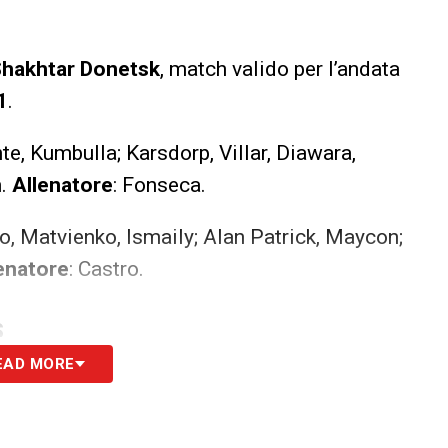
hakhtar Donetsk
, match valido per l’andata
1
.
nte, Kumbulla; Karsdorp, Villar, Diawara,
n.
Allenatore
: Fonseca.
ao, Matvienko, Ismaily; Alan Patrick, Maycon;
enatore
: Castro.
S
EAD MORE