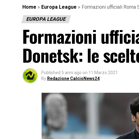
Home
»
Europa League
»
Formazioni ufficiali Roma S
EUROPA LEAGUE
Formazioni uffic
Donetsk: le scelt
Published
5 anni ago
on
11 Marzo 2021
By
Redazione CalcioNews24