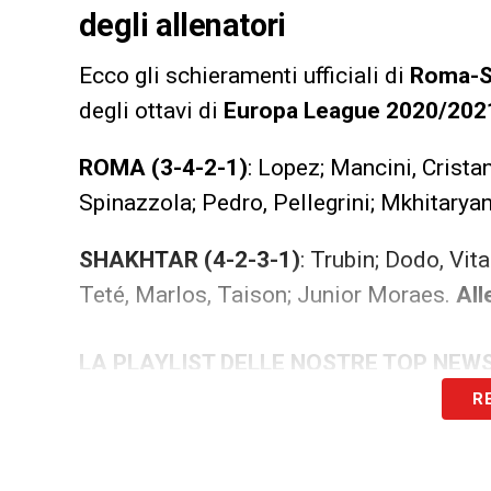
degli allenatori
Ecco gli schieramenti ufficiali di
Roma-S
degli ottavi di
Europa League 2020/202
ROMA
(3-4-2-1)
: Lopez; Mancini, Crista
Spinazzola; Pedro, Pellegrini; Mkhitarya
SHAKHTAR
(4-2-3-1)
: Trubin; Dodo, Vit
Teté, Marlos, Taison; Junior Moraes.
All
LA PLAYLIST DELLE NOSTRE TOP NEW
R