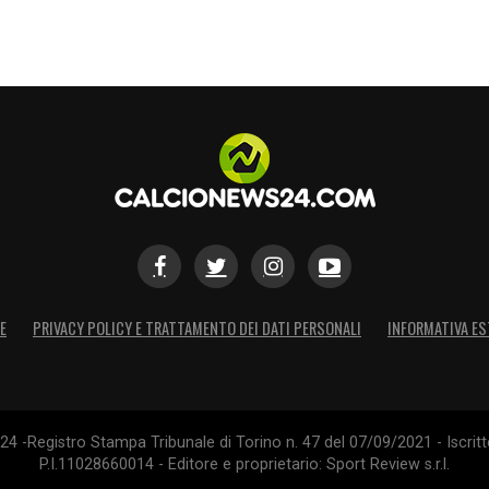
E
PRIVACY POLICY E TRATTAMENTO DEI DATI PERSONALI
INFORMATIVA ES
4 -Registro Stampa Tribunale di Torino n. 47 del 07/09/2021 - Iscritt
P.I.11028660014 - Editore e proprietario: Sport Review s.r.l.