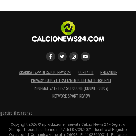
SCARICA L’APP DI CALCIO NEWS 24
CONTATTI
REDAZIONE
PRIVACY POLICY E TRATTAMENTO DEI DATI PERSONALI
INFORMATIVA ESTESA SUI COOKIE (COOKIE POLICY)
NETWORK SPORT REVIEW
gestisci il consenso
Copyright 2026 © riproduzione riservata Calcio News 24 -Registro
Stampa Tribunale di Torino n. 47 del 07/09/2021 - Iscritto al Registro
Operatori di Comunicazione al n. 26692 - P.I.11028660014 - Editore e