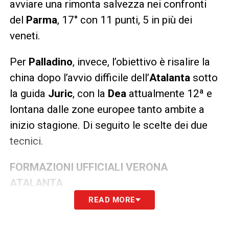
avviare una rimonta salvezza nei confronti
del
Parma
, 17° con 11 punti, 5 in più dei
veneti.
Per
Palladino
, invece, l’obiettivo è risalire la
china dopo l’avvio difficile dell’
Atalanta
sotto
la guida
Juric
, con la
Dea
attualmente 12ª e
lontana dalle zone europee tanto ambite a
inizio stagione. Di seguito le scelte dei due
tecnici.
FORMAZIONI UFFICIALI VERONA
ATALANTA
READ MORE
HELLAS VERONA (3-5-2)
: Montipò; Nunez,
Nelsson, Bella-Kotchap; Belghali, Niasse, Al-