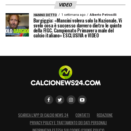
VIDEO
LA PLAYLIST DELLE NOSTRE TOP NEWS
1 settimana ago
Alberto Petrosilli
HANNO DETTO
Bargiggia: «Mancini voleva solo la Nazionale. Vi
svelo cosa è successo davvero dietro le quinte
della FIGC. Campionato Primavera male del
calcio italiano» ESCLUSIVA e VIDEO
SCARICA L’APP DI CALCIO NEWS 24
CONTATTI
REDAZIONE
PRIVACY POLICY E TRATTAMENTO DEI DATI PERSONALI
INFORMATIVA ESTESA SUI COOKIE (COOKIE POLICY)