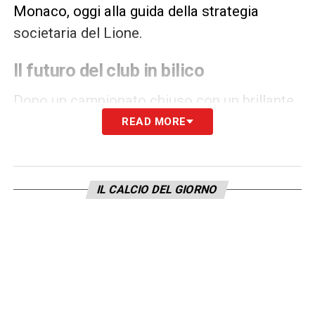
Monaco, oggi alla guida della strategia
societaria del Lione.
Il futuro del club in bilico
Dopo un campionato chiuso con un brillante
recupero in classifica e la qualificazione alle
READ MORE
coppe europee, il Lione si ritrova ora in bilico.
L’esito del ricorso davanti alla DNCG
determinerà il futuro del club
, chiamato a
IL CALCIO DEL GIORNO
dimostrare la propria solidità finanziaria per
continuare a militare nella
Ligue 1
.
LA PLAYLIST DELLE NOSTRE TOP NEWS