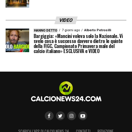
VIDEO
7 giorni ago
Alberto Petrosilli
HANNO DETTO
Bargiggia: «Mancini voleva solo la Nazionale. Vi
svelo cosa è successo davvero dietro le quinte
della FIGC. Campionato Primavera male del
calcio italiano» ESCLUSIVA e VIDEO
SCARICA L’APP DI CALCIO NEWS 24
CONTATTI
REDAZIONE