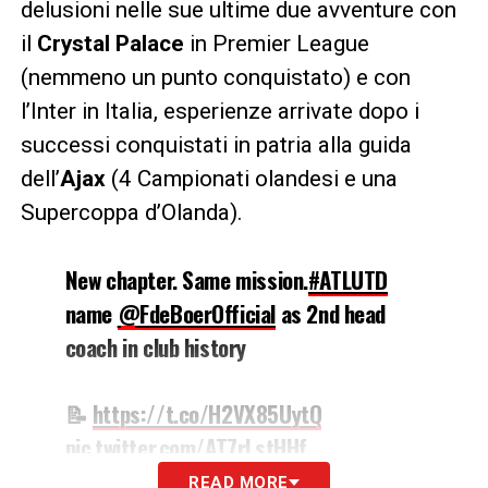
delusioni nelle sue ultime due avventure con
il
Crystal Palace
in Premier League
(nemmeno un punto conquistato) e con
l’Inter in Italia, esperienze arrivate dopo i
successi conquistati in patria alla guida
dell’
Ajax
(4 Campionati olandesi e una
Supercoppa d’Olanda).
New chapter. Same mission.
#ATLUTD
name
@FdeBoerOfficial
as 2nd head
coach in club history
📝
https://t.co/H2VX85UytQ
pic.twitter.com/AT7rLstHHf
READ MORE