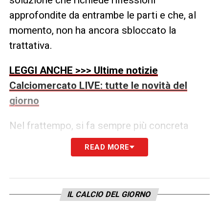
approfondite da entrambe le parti e che, al
momento, non ha ancora sbloccato la
trattativa.
LEGGI ANCHE >>> Ultime notizie
Calciomercato LIVE: tutte le novità del
giorno
Nel frattempo, si fa sempre più concreta
l’ipotesi estera. Dalla Turchia, infatti, diversi
READ MORE
club di Süper Lig starebbero monitorando la
situazione con grande interesse. Queste
società sarebbero disposte ad avvicinarsi
IL CALCIO DEL GIORNO
alle richieste economiche dell’Inter,
garantendo fin da subito un obbligo di