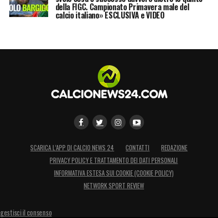
dalla volontà del giocatore e dalla capacità
della FIGC. Campionato Primavera male del
calcio italiano» ESCLUSIVA e VIDEO
dei club interessati di soddisfare le richieste
dell’Inter, che punta a una cessione
vantaggiosa sia dal punto di vista tecnico
che economico.
LA PLAYLIST DELLE NOSTRE TOP NEWS
SCARICA L’APP DI CALCIO NEWS 24
CONTATTI
REDAZIONE
PRIVACY POLICY E TRATTAMENTO DEI DATI PERSONALI
INFORMATIVA ESTESA SUI COOKIE (COOKIE POLICY)
NETWORK SPORT REVIEW
gestisci il consenso