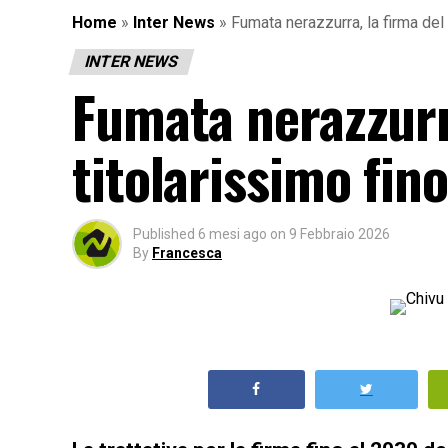
Home
»
Inter News
»
Fumata nerazzurra, la firma del 
INTER NEWS
Fumata nerazzurra
titolarissimo fin
Published
6 mesi ago
on
9 Febbraio 2026
By
Francesca