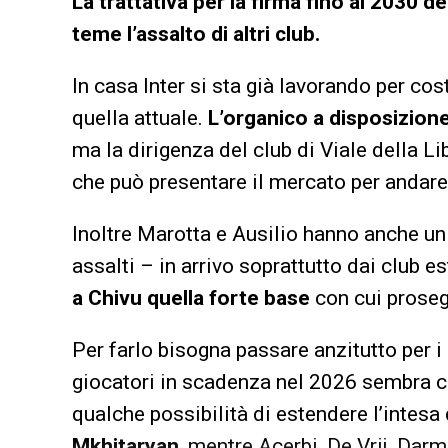
La trattativa per la firma fino al 2030 de
teme l’assalto di altri club.
In casa Inter si sta già lavorando per cos
quella attuale.
L’organico a disposizion
ma la dirigenza del club di Viale della L
che può presentare il mercato per andare a
Inoltre Marotta e Ausilio hanno anche un 
assalti – in arrivo soprattutto dai club es
a Chivu quella forte base
con cui prosegu
Per farlo bisogna passare anzitutto per i 
giocatori in scadenza nel 2026 sembra ch
qualche possibilità di estendere l’intesa
Mkhitaryan
, mentre Acerbi, De Vrij, Da