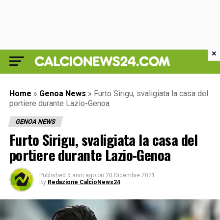
×
Home
»
Genoa News
»
Furto Sirigu, svaligiata la casa del
portiere durante Lazio-Genoa
GENOA NEWS
Furto Sirigu, svaligiata la casa del
portiere durante Lazio-Genoa
Published
5 anni ago
on
20 Dicembre 2021
By
Redazione CalcioNews24