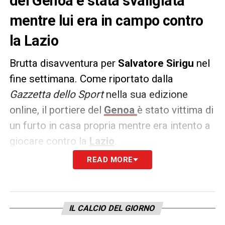
del Genoa è stata svaligiata
mentre lui era in campo contro
la Lazio
Brutta disavventura per
Salvatore Sirigu
nel
fine settimana. Come riportato dalla
Gazzetta dello Sport
nella sua edizione
online, il portiere del
Genoa
è stato vittima di
un furto in casa propria mentre era intento a
giocare contro la
Lazio
.
READ MORE
Scattato l’allarme, la polizia si è
immediatamente recata sul posto, senza
però poter fare nulla. I ladri, infatti, erano già
IL CALCIO DEL GIORNO
scappati senza lasciare alcuna traccia.